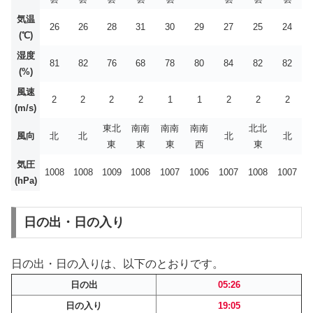
気温
26
26
28
31
30
29
27
25
24
(℃)
湿度
81
82
76
68
78
80
84
82
82
(%)
風速
2
2
2
2
1
1
2
2
2
(m/s)
東北
南南
南南
南南
北北
風向
北
北
北
北
東
東
東
西
東
気圧
1008
1008
1009
1008
1007
1006
1007
1008
1007
(hPa)
日の出・日の入り
日の出・日の入りは、以下のとおりです。
日の出
05:26
日の入り
19:05