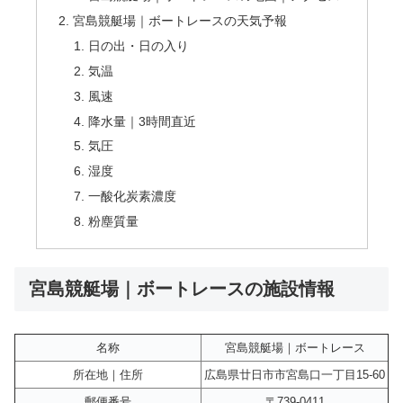
宮島競艇場｜ボートレースの天気予報
日の出・日の入り
気温
風速
降水量｜3時間直近
気圧
湿度
一酸化炭素濃度
粉塵質量
宮島競艇場｜ボートレースの施設情報
名称
宮島競艇場｜ボートレース
所在地｜住所
広島県廿日市市宮島口一丁目15-60
郵便番号
〒739-0411